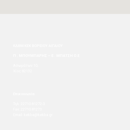
ΚΔΒΜ ΚΕΚ ΒΟΡΕΙΟΥ ΑΙΓΑΙΟΥ
Π . ΜΠΟΥΜΠΑΡΗΣ – Ε . ΜΠΑΤΣΗ Ο.Ε
Ασωμάτων 10,
Χίος 82132
Επικοινωνία
Τηλ: 22710.81272-3
Fax: 22710.81273
Email: kekba@kekba.gr