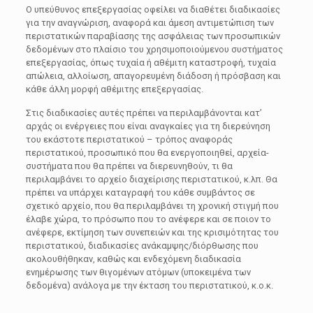
Ο υπεύθυνος επεξεργασίας οφείλει να διαθέτει διαδικασίες
για την αναγνώριση, αναφορά και άμεση αντιμετώπιση των
περιστατικών παραβίασης της ασφάλειας των προσωπικών
δεδομένων στο πλαίσιο του χρησιμοποιούμενου συστήματος
επεξεργασίας, όπως τυχαία ή αθέμιτη καταστροφή, τυχαία
απώλεια, αλλοίωση, απαγορευμένη διάδοση ή πρόσβαση και
κάθε άλλη μορφή αθέμιτης επεξεργασίας.
Στις διαδικασίες αυτές πρέπει να περιλαμβάνονται κατ’
αρχάς οι ενέργειες που είναι αναγκαίες για τη διερεύνηση
του εκάστοτε περιστατικού – τρόπος αναφοράς
περιστατικού, προσωπικό που θα ενεργοποιηθεί, αρχεία-
συστήματα που θα πρέπει να διερευνηθούν, τι θα
περιλαμβάνει το αρχείο διαχείρισης περιστατικού, κ.λπ. Θα
πρέπει να υπάρχει καταγραφή του κάθε συμβάντος σε
σχετικό αρχείο, που θα περιλαμβάνει τη χρονική στιγμή που
έλαβε χώρα, το πρόσωπο που το ανέφερε και σε ποιον το
ανέφερε, εκτίμηση των συνεπειών και της κρισιμότητας του
περιστατικού, διαδικασίες ανάκαμψης/διόρθωσης που
ακολουθήθηκαν, καθώς και ενδεχόμενη διαδικασία
ενημέρωσης των θιγομένων ατόμων (υποκειμένα των
δεδομένα) ανάλογα με την έκταση του περιστατικού, κ.ο.κ.