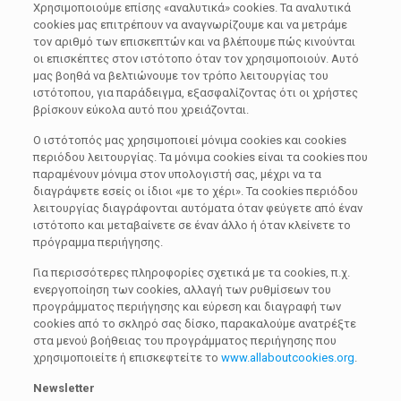
Χρησιμοποιούμε επίσης «αναλυτικά» cookies. Τα αναλυτικά
cookies μας επιτρέπουν να αναγνωρίζουμε και να μετράμε
τον αριθμό των επισκεπτών και να βλέπουμε πώς κινούνται
οι επισκέπτες στον ιστότοπο όταν τον χρησιμοποιούν. Αυτό
μας βοηθά να βελτιώνουμε τον τρόπο λειτουργίας του
ιστότοπου, για παράδειγμα, εξασφαλίζοντας ότι οι χρήστες
βρίσκουν εύκολα αυτό που χρειάζονται.
Ο ιστότοπός μας χρησιμοποιεί μόνιμα cookies και cookies
περιόδου λειτουργίας. Τα μόνιμα cookies είναι τα cookies που
παραμένουν μόνιμα στον υπολογιστή σας, μέχρι να τα
διαγράψετε εσείς οι ίδιοι «με το χέρι». Τα cookies περιόδου
λειτουργίας διαγράφονται αυτόματα όταν φεύγετε από έναν
ιστότοπο και μεταβαίνετε σε έναν άλλο ή όταν κλείνετε το
πρόγραμμα περιήγησης.
Για περισσότερες πληροφορίες σχετικά με τα cookies, π.χ.
ενεργοποίηση των cookies, αλλαγή των ρυθμίσεων του
προγράμματος περιήγησης και εύρεση και διαγραφή των
cookies από το σκληρό σας δίσκο, παρακαλούμε ανατρέξτε
στα μενού βοήθειας του προγράμματος περιήγησης που
χρησιμοποιείτε ή επισκεφτείτε το
www.allaboutcookies.org
.
Newsletter