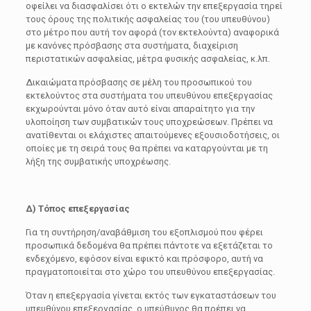
οφείλει να διασφαλίσει ότι ο εκτελών την επεξεργασία τηρεί
τους όρους της πολιτικής ασφαλείας του (του υπευθύνου)
στο μέτρο που αυτή τον αφορά (τον εκτελούντα) αναφορικά
με κανόνες πρόσβασης στα συστήματα, διαχείριση
περιστατικών ασφαλείας, μέτρα φυσικής ασφαλείας, κ.λπ.
Δικαιώματα πρόσβασης σε μέλη του προσωπικού του
εκτελούντος στα συστήματα του υπευθύνου επεξεργασίας
εκχωρούνται μόνο όταν αυτό είναι απαραίτητο για την
υλοποίηση των συμβατικών τους υποχρεώσεων. Πρέπει να
ανατίθενται οι ελάχιστες απαιτούμενες εξουσιοδοτήσεις, οι
οποίες με τη σειρά τους θα πρέπει να καταργούνται με τη
λήξη της συμβατικής υποχρέωσης.
Δ) Τόπος επεξεργασίας
Για τη συντήρηση/αναβάθμιση του εξοπλισμού που φέρει
προσωπικά δεδομένα θα πρέπει πάντοτε να εξετάζεται το
ενδεχόμενο, εφόσον είναι εφικτό και πρόσφορο, αυτή να
πραγματοποιείται στο χώρο του υπευθύνου επεξεργασίας.
Όταν η επεξεργασία γίνεται εκτός των εγκαταστάσεων του
υπευθύνου επεξεργασίας, ο υπεύθυνος θα πρέπει να