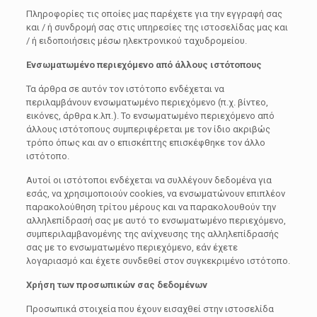
Πληροφορίες τις οποίες μας παρέχετε για την εγγραφή σας
και / ή συνδρομή σας στις υπηρεσίες της ιστοσελίδας μας και
/ ή ειδοποιήσεις μέσω ηλεκτρονικού ταχυδρομείου.
Ενσωματωμένο περιεχόμενο από άλλους ιστότοπους
Τα άρθρα σε αυτόν τον ιστότοπο ενδέχεται να
περιλαμβάνουν ενσωματωμένο περιεχόμενο (π.χ. βίντεο,
εικόνες, άρθρα κ.λπ.). Το ενσωματωμένο περιεχόμενο από
άλλους ιστότοπους συμπεριφέρεται με τον ίδιο ακριβώς
τρόπο όπως και αν ο επισκέπτης επισκέφθηκε τον άλλο
ιστότοπο.
Αυτοί οι ιστότοποι ενδέχεται να συλλέγουν δεδομένα για
εσάς, να χρησιμοποιούν cookies, να ενσωματώνουν επιπλέον
παρακολούθηση τρίτου μέρους και να παρακολουθούν την
αλληλεπίδρασή σας με αυτό το ενσωματωμένο περιεχόμενο,
συμπεριλαμβανομένης της ανίχνευσης της αλληλεπίδρασής
σας με το ενσωματωμένο περιεχόμενο, εάν έχετε
λογαριασμό και έχετε συνδεθεί στον συγκεκριμένο ιστότοπο.
Χρήση των προσωπικών σας δεδομένων
Προσωπικά στοιχεία που έχουν εισαχθεί στην ιστοσελίδα