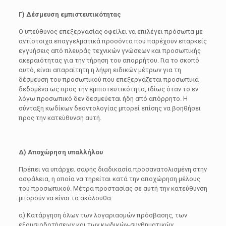
Γ)
Δέσμευση εμπιστευτικότητας
Ο υπεύθυνος επεξεργασίας οφείλει να επιλέγει πρόσωπα με
αντίστοιχα επαγγελματικά προσόντα που παρέχουν επαρκείς
εγγυήσεις από πλευράς τεχνικών γνώσεων και προσωπικής
ακεραιότητας για την τήρηση του απορρήτου. Για το σκοπό
αυτό, είναι απαραίτητη η λήψη ειδικών μέτρων για τη
δέσμευση του προσωπικού που επεξεργάζεται προσωπικά
δεδομένα ως προς την εμπιστευτικότητα, ιδίως όταν το εν
λόγω προσωπικό δεν δεσμεύεται ήδη από απόρρητο. Η
σύνταξη κωδίκων δεοντολογίας μπορεί επίσης να βοηθήσει
προς την κατεύθυνση αυτή.
Δ)
Αποχώρηση υπαλλήλου
Πρέπει να υπάρχει σαφής διαδικασία προσανατολισμένη στην
ασφάλεια, η οποία να τηρείται κατά την αποχώρηση μέλους
του προσωπικού. Μέτρα προστασίας σε αυτή την κατεύθυνση
μπορούν να είναι τα ακόλουθα:
α) Κατάργηση όλων των λογαριασμών πρόσβασης, των
εξουσιοδοτήσεων και των κωδικών-συνθηματικών