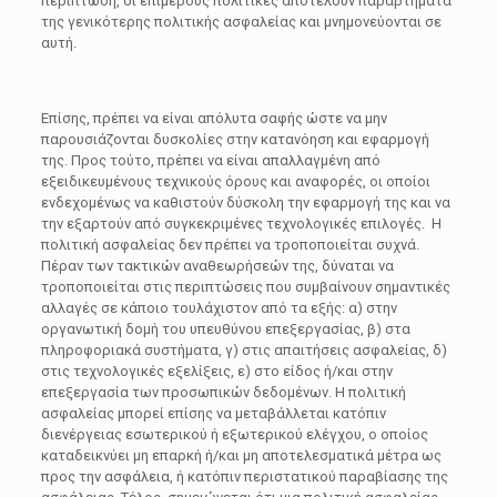
περίπτωση, οι επιμέρους πολιτικές αποτελούν παραρτήματα
της γενικότερης πολιτικής ασφαλείας και μνημονεύονται σε
αυτή.
Επίσης, πρέπει να είναι απόλυτα σαφής ώστε να μην
παρουσιάζονται δυσκολίες στην κατανόηση και εφαρμογή
της. Προς τούτο, πρέπει να είναι απαλλαγμένη από
εξειδικευμένους τεχνικούς όρους και αναφορές, οι οποίοι
ενδεχομένως να καθιστούν δύσκολη την εφαρμογή της και να
την εξαρτούν από συγκεκριμένες τεχνολογικές επιλογές. Η
πολιτική ασφαλείας δεν πρέπει να τροποποιείται συχνά.
Πέραν των τακτικών αναθεωρήσεών της, δύναται να
τροποποιείται στις περιπτώσεις που συμβαίνουν σημαντικές
αλλαγές σε κάποιο τουλάχιστον από τα εξής: α) στην
οργανωτική δομή του υπευθύνου επεξεργασίας, β) στα
πληροφοριακά συστήματα, γ) στις απαιτήσεις ασφαλείας, δ)
στις τεχνολογικές εξελίξεις, ε) στο είδος ή/και στην
επεξεργασία των προσωπικών δεδομένων. Η πολιτική
ασφαλείας μπορεί επίσης να μεταβάλλεται κατόπιν
διενέργειας εσωτερικού ή εξωτερικού ελέγχου, ο οποίος
καταδεικνύει μη επαρκή ή/και μη αποτελεσματικά μέτρα ως
προς την ασφάλεια, ή κατόπιν περιστατικού παραβίασης της