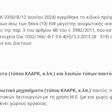
3350/Β/12 Ιουνίου 2024) εγκρίθηκε το ειδικό πρόγ
ήρων άνω των δέκα (10) ΚW μέγιστης ανυψωτικής ικ
ι της παρ. 3 του άρθρου 4Β του ν. 3982/2011, που κατ
τοιχεία Οικ.1032/166/ Φ.Γ.9.6.4(Η)/5.3.2013 (Β΄ 51
ν και Δικτύων:
τα (τύπου ΚΛΑΡΚ, κ.λπ.) και λοιπών τύπων παντό
ωτικά μηχανήματα (τύπου ΚΛΑΡΚ, κ.λπ.)
παντός τύ
ακών λειτουργιών με τη χρήση Μ.Ε. (με και χωρίς φο
ένει χώρους εργασίας.