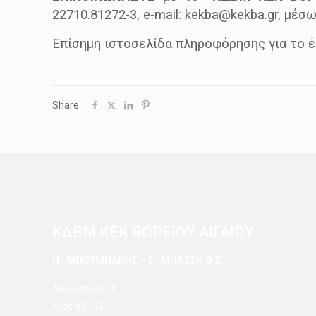
22710.81272-3, e-mail: kekba@kekba.gr, μέσ
Επίσημη ιστοσελίδα πληροφόρησης για το 
Share
ΚΔΒΜ ΚΕΚ ΒΟΡΕΙΟΥ ΑΙΓΑΙΟΥ
Π . ΜΠΟΥΜΠΑΡΗΣ – Ε . ΜΠΑΤΣΗ Ο.Ε
Ασωμάτων 10,
Χίος 82132