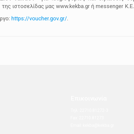
ω της ιστοσελίδας μας www.kekba.gr ή messenger Κ.Ε
έργο:
https://voucher.gov.gr/
.
Επικοινωνία
Τηλ: 22710.81272-3
Fax: 22710.81273
Email: kekba@kekba.gr